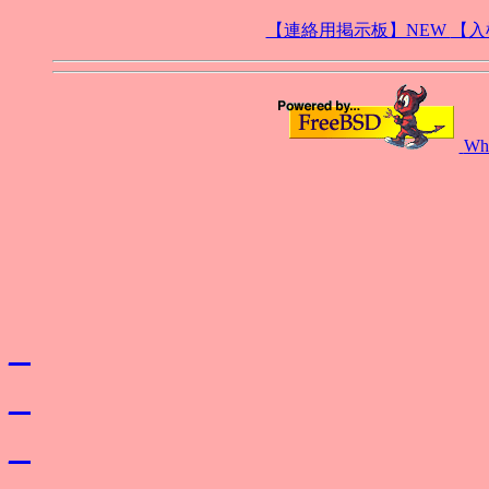
【連絡用掲示板】NEW
【入
Wh
_
_
_