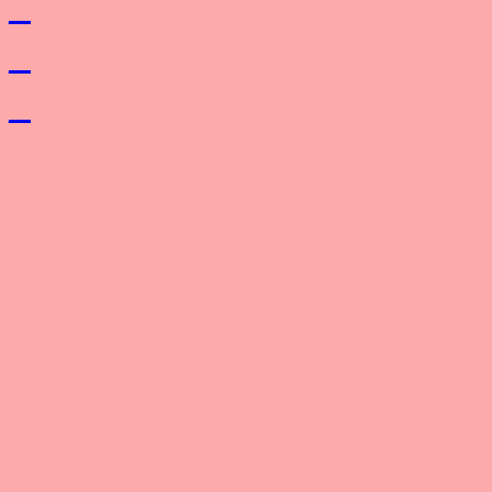
_
_
_