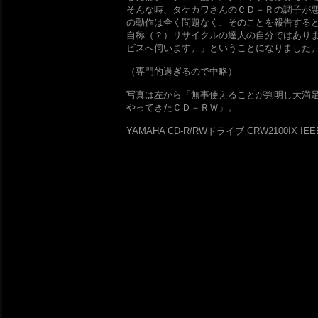
そんな時、タケカワさんのＣＤ－Ｒの調子が
の動作は全く問題なく、そのことを報告する
自称（？）リサイクルの達人の自分ではあり
ビスへ伺います。」ということになりました
（専門的過ぎるので中略）
写真は左から「無事使えることが判明し大満
やってきたＣＤ－ＲＷ」。
YAMAHA CD-R/RWドライブ CRW2100IX IEEE