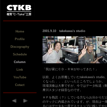
2001.9.10 takekawa's studio
Home
Profile
Discography
Schedule
Column
「我が家にＣＤ－ＲＷがやってきた！」
Link
以前、よくお邪魔していたtakekawa's s
YouTube
くなった．．．といったところでしょうか。
Cotact
現場演奏は大事ですが、今ではデータ転送（郵パ
摩川スタジオ録音なのです。
ＨＰを熟読（？）している方ならお分かりだ
のマックに内蔵されています。が、現在は一
るにはデータを一度デスクトップに移してや