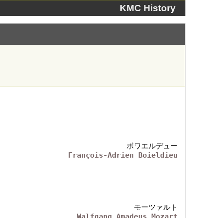
KMC History
ボワエルデュー
François-Adrien Boieldieu
モーツァルト
Walfgang Amadeus Mozart