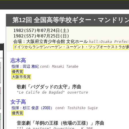
第12回 全国高等学校ギター・マンドリ
1982(S57)年07月24日(土)
1982(S57)年07月25日(日)
会場：大阪府立青少年会館 文化ホール
hall:Osaka Prefe
ドイツからランゲンハーゲン・ユーゲント・ツップオーケストラが
志木高
指揮：田辺 雅紀
cond: Masaki Tanabe
優秀賞
大阪市長賞
歌劇「バグダッドの太守」序曲
"Le Calife de Bagdad" ouverture
女子高
指揮：杉江 俊彦（20回）
cond: Toshihiko Sugie
優秀賞
音楽劇「羊飼の王様（牧場の王様）」序曲
"Il rè pastore" Ouvertüre , K.208