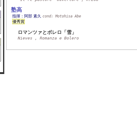
塾高
指揮：阿部 素久
cond: Motohisa Abe
優秀賞
ロマンツァとボレロ「雪」
Nieves , Romanza e Bolero