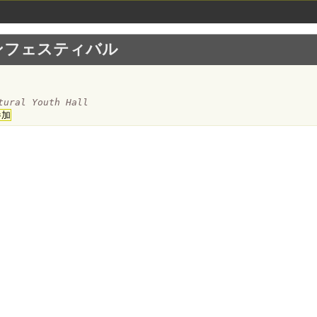
ンフェスティバル
ctural Youth Hall
参加