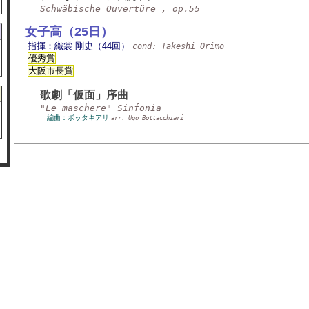
Schwäbische Ouvertüre , op.55
女子高（25日）
指揮：織裳 剛史（44回）
cond: Takeshi Orimo
優秀賞
大阪市長賞
歌劇「仮面」序曲
"Le maschere" Sinfonia
編曲：ボッタキアリ
arr: Ugo Bottacchiari