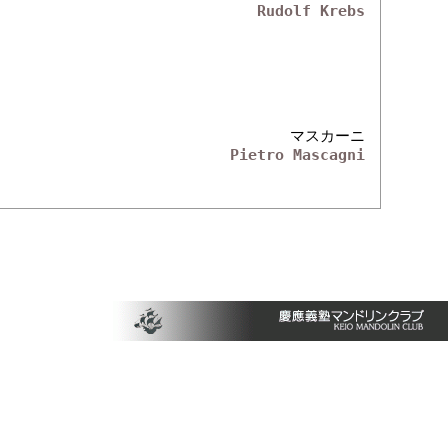
Rudolf Krebs
マスカーニ
Pietro Mascagni