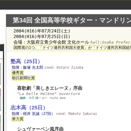
第34回 全国高等学校ギター・マンドリ
2004(H16)年07月24日(土)
2004(H16)年07月25日(日)
会場：大阪府立青少年会館 文化ホール
hall:Osaka Prefe
国際賞の1つ、「ドイツ連邦共和国大使賞」が「ドイツ連邦共和国総
塾高（25日）
指揮：飯塚 光太郎
cond: Kotaro Iizuka
優秀賞
朝日新聞社賞
喜歌劇「美しきエレーヌ」序曲
"La belle Hélène" ouverture
編曲：小穴 雄一
arr: Yuichi Oana
志木高（25日）
指揮：桜井 至誠（27回）
cond: Makoto Sakurai
努力賞
シュヴァーベン風序曲