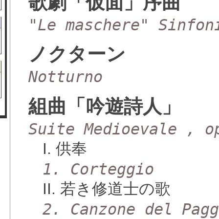
歌劇「仮面」序曲
"Le maschere" Sinfon
ノクターン
Notturno
組曲「吟遊詩人」
Suite Medioevale , o
I. 供奉
1. Corteggio
II. 若き修道士の歌
2. Canzone del Pag