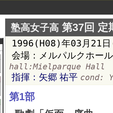
第37回 
塾高女子高
1996(H08)年03月21
会場：メルパルクホール
hall:Mielparque Hall
指揮：矢郷 祐平
cond: 
第1部