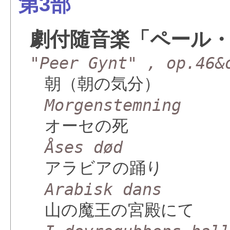
第3部
劇付随音楽「ペール
"Peer Gynt" , op.46&
朝（朝の気分）
Morgenstemning
オーセの死
Åses død
アラビアの踊り
Arabisk dans
山の魔王の宮殿にて