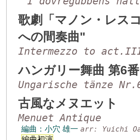
I dovregubbens hal
歌劇「マノン・レスコ
への間奏曲"
Intermezzo to act.II
ハンガリー舞曲 第6番
Ungarische tänze Nr.
古風なメヌエット
Menuet Antique
編曲：小穴 雄一
arr: Yuichi O
編曲初演