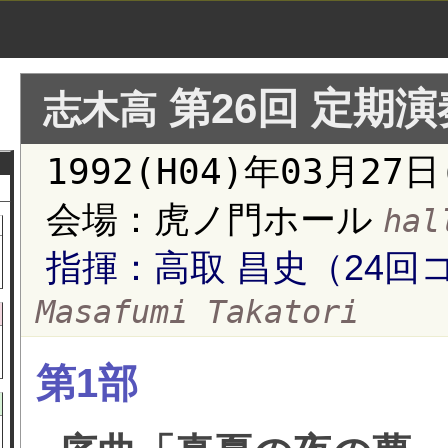
第26回 定期
志木高
1992(H04)年03月27
会場：虎ノ門ホール
hal
指揮：高取 昌史（24
Masafumi Takatori
第1部