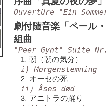
序曲「真夏の夜の夢
Ouvertüre "Ein Somme
劇付随音楽「ペール・
組曲
"Peer Gynt" Suite Nr
1. 朝（朝の気分）
i) Morgenstemning
2. オーセの死
ii) Åses død
3. アニトラの踊り