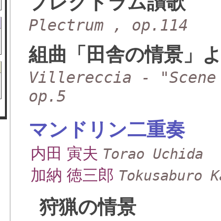
プレクトラム讃歌
Plectrum , op.114
組曲「田舎の情景」より
Villereccia - "Scene
op.5
マンドリン二重奏
内田 寅夫
Torao Uchida
加納 徳三郎
Tokusaburo K
狩猟の情景