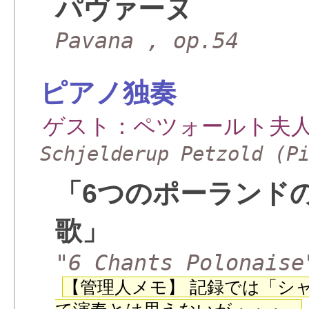
パヴァーヌ
Pavana , op.54
ピアノ独奏
ゲスト：ペツォールト夫
Schjelderup Petzold (P
「6つのポーランド
歌」
"6 Chants Polonaise
【管理人メモ】 記録では「シ