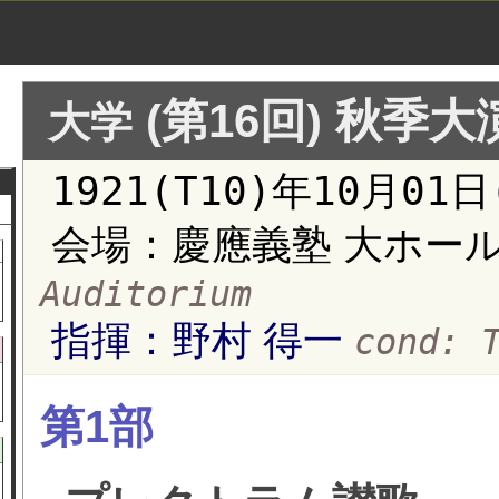
(第16回) 秋季
大学
1921(T10)年10月01
会場：慶應義塾 大ホー
Auditorium
指揮：野村 得一
cond: 
第1部