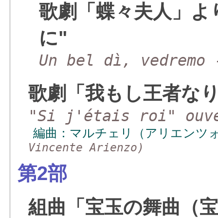
歌劇「蝶々夫人」より
に"
Un bel dì, vedremo 
歌劇「我もし王者な
"Si j'étais roi" ouv
編曲：マルチェリ（アリエンツ
Vincente Arienzo)
第2部
組曲「宝玉の舞曲（