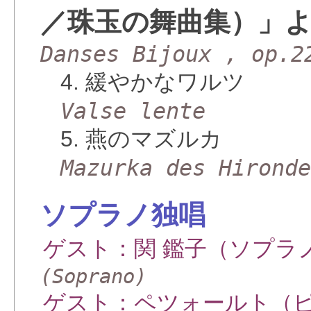
／珠玉の舞曲集）」
Danses Bijoux , op.2
4. 緩やかなワルツ
Valse lente
5. 燕のマズルカ
Mazurka des Hirond
ソプラノ独唱
ゲスト：関 鑑子（ソプラ
(Soprano)
ゲスト：ペツォールト（