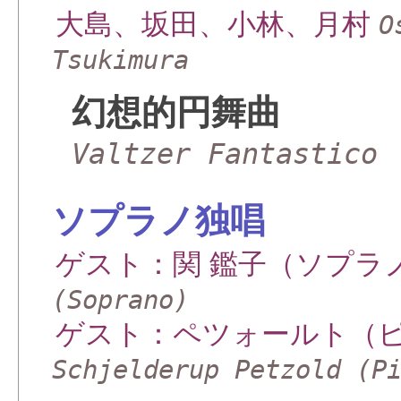
大島、坂田、小林、月村
O
Tsukimura
幻想的円舞曲
Valtzer Fantastico
ソプラノ独唱
ゲスト：関 鑑子（ソプラ
(Soprano)
ゲスト：ペツォールト（
Schjelderup Petzold (P