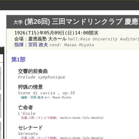
(第26回) 三田マンドリンクラブ 
大学
1926(T15)年05月09日(日)14:00開演
会場：慶應義塾 大ホール
hall:Keio University Audito
指揮：宮田 政夫
cond: Masao Miyata
第1部
交響的前奏曲
Prelude symphonique
狩猟の情景
Scene di caccia , op.35
編曲：宮田 政夫
arr: Masao Miyata
亡命者
L'Esule
近藤 八郎（マンドラ独奏）
Hachiro Kondo (Solo Mandola)
セレナード
Serenata
近藤 八郎（マンドラ独奏）
Hachiro Kondo (Solo Mandola)