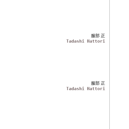
服部 正
Tadashi Hattori
服部 正
Tadashi Hattori