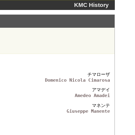
KMC History
チマローザ
Domenico Nicola Cimarosa
アマデイ
Amedeo Amadei
マネンテ
Giuseppe Manente