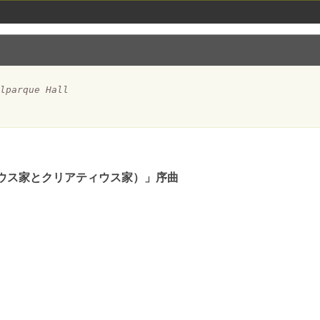
elparque Hall
ウス家とクリアティウス家）」序曲