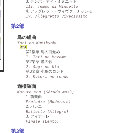
3. テンポ・ディ・ミヌエット
III. Tempo di Minuetto
4. アレグレット・ヴィヴァーチッシモ
IV. Allegretto Vivacissimo
第2部
鳥の組曲
Tori no Kumikyoku
初演
第1楽章 鳥の目覚め
1. Tori no Mezame
第2楽章 鷺の歌
2. Sagi no Uta
第3楽章 小鳥のロンド
3. Kotori no rondo
迦樓羅面
Karura-men (Gáruda-mask)
1. 前奏曲
Preludio (Moderato)
2. バレエ
Balletto (Allegro)
3. フィナーレ
Finale (Lento)
第3部