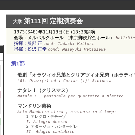
第111回 定期演奏会
大学
1973(S48)年11月18日(日)18:30開演
会場：メルパルクホール （東京郵便貯金ホール）
hall:Mi
指揮：服部 正
cond: Tadashi Hattori
指揮：松沢 正幸
cond: Masayuki Matsuzawa
第1部
歌劇「オラツィオ兄弟とクリアツィオ兄弟（ホラティ
"Gli Orazi(i) ed i Curiazi(i)" Sinfonia
ナタレ！（クリスマス）
Natale ! , pastorale per quartetto a plettro
マンドリン芸術
Arte Mandolinistica , sinfonia in 4 tempi
1. アレグロ・デチーゾ
I. Allegro deciso
2. アダージョ・カンタービレ
II. Adagio cantabile