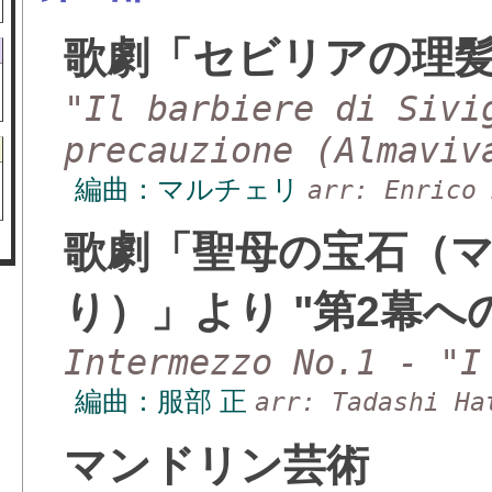
歌劇「セビリアの理
"Il barbiere di Sivi
precauzione (Almaviv
編曲：マルチェリ
arr: Enrico
歌劇「聖母の宝石（
り）」より "第2幕へ
Intermezzo No.1 - "I
編曲：服部 正
arr: Tadashi Ha
マンドリン芸術