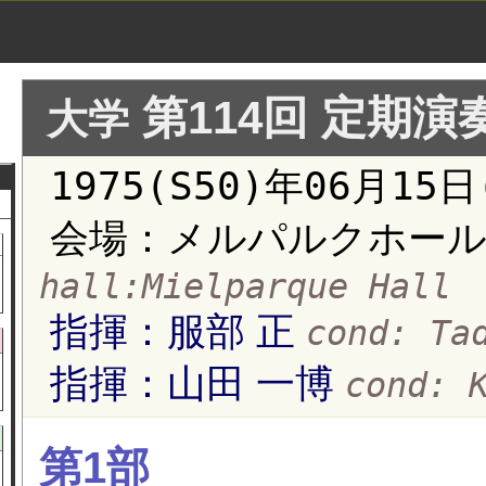
第114回 定期演
大学
1975(S50)年06月15
会場：メルパルクホール
hall:Mielparque Hall
指揮：服部 正
cond: Ta
指揮：山田 一博
cond: 
第1部