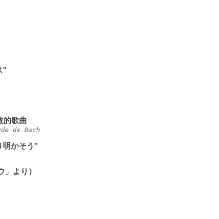
"
教的歌曲
ude de Bach
り明かそう"
ウ」より）