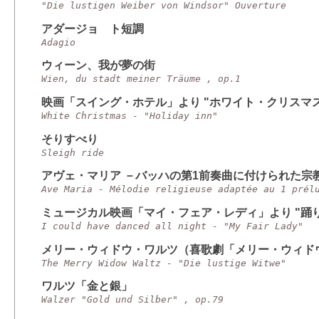
"Die lustigen Weiber von Windsor" Ouverture
アダージョ ト短調
Adagio
ウィーン、我が夢の街
Wien, du stadt meiner Träume , op.1
映画「スイング・ホテル」より "ホワイト・クリスマス
White Christmas - "Holiday inn"
そりすべり
Sleigh ride
アヴェ・マリア －バッハの第1前奏曲に付けられた宗
Ave Maria - Mélodie religieuse adaptée au 1 prél
ミュージカル映画「マイ・フェア・レディ」より "踊
I could have danced all night - "My Fair Lady"
メリー・ウィドウ・ワルツ（喜歌劇「メリー・ウィド
The Merry Widow Waltz - "Die lustige Witwe"
ワルツ「金と銀」
Walzer "Gold und Silber" , op.79