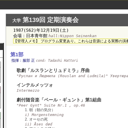
第139回 定期演奏会
大学
1987(S62)年12月19日(土)
会場：日本青年館
hall:Nippon Seinenkan
【管理人メモ】 プログラム変更あり。これらは音源による実際の演
第1部
指揮：服部 正
cond: Tadashi Hattori
歌劇「ルスランとリュドミラ」序曲
"Руслан и Людмила (Rouslan and Ludmila)" Увертюр
インテルメッツォ
Intermezzo
劇付随音楽「ペール・ギュント」第1組曲
"Peer Gynt" Suite Nr.1 , op.46
1. 朝（朝の気分）
i) Morgenstemning
2. オーセの死
ii) Åses død