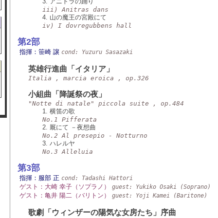
3. アニトラの踊り
iii) Anitras dans
4. 山の魔王の宮殿にて
iv) I dovregubbens hall
第2部
指揮：笹崎 譲
cond: Yuzuru Sasazaki
英雄行進曲「イタリア」
Italia , marcia eroica , op.326
小組曲「降誕祭の夜」
"Notte di natale" piccola suite , op.484
1. 横笛の歌
No.1 Pifferata
2. 厩にて －夜想曲
No.2 Al presepio - Notturno
3. ハレルヤ
No.3 Alleluia
第3部
指揮：服部 正
cond: Tadashi Hattori
ゲスト：大崎 幸子（ソプラノ）
guest: Yukiko Osaki (Soprano)
ゲスト：亀井 陽二（バリトン）
guest: Yoji Kamei (Baritone)
歌劇「ウィンザーの陽気な女房たち」序曲