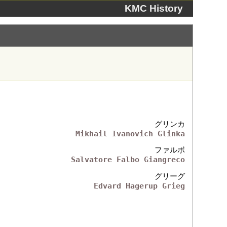
KMC History
グリンカ
Mikhail Ivanovich Glinka
ファルボ
Salvatore Falbo Giangreco
グリーグ
Edvard Hagerup Grieg