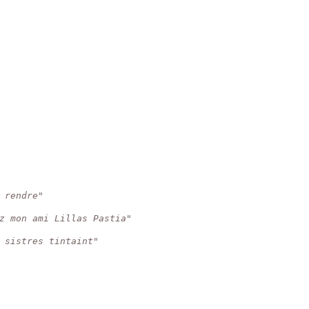
 rendre"
z mon ami Lillas Pastia"
 sistres tintaint"