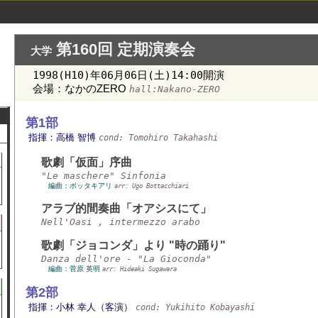
第160回 定期演奏会
大学
1998(H10)年06月06日(土)14:00開演
会場：なかのZERO
hall:Nakano-ZERO
第1部
指揮：高橋 智博
cond: Tomohiro Takahashi
歌劇「仮面」序曲
"Le maschere" Sinfonia
編曲：ボッタキアリ
arr: Ugo Bottacchiari
アラブ的間奏曲「オアシスにて」
Nell'Oasi , intermezzo arabo
歌劇「ジョコンダ」より "時の踊り"
Danza dell'ore - "La Gioconda"
編曲：菅原 英明
arr: Hideaki Sugawara
第2部
指揮：小林 幸人（客演）
cond: Yukihito Kobayashi