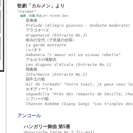
歌劇「カルメン」より
"Carmen"
編曲：佐藤 洋志
arr: Hiroshi Sato
前奏曲
Prélude (Allegro giocoso - Andante moderato)
アラゴネーズ
Aragonaise (Entracte No.3)
衛兵の交代（子供達の合唱）
La garde montante
ハバネラ
Habanera "L'amour est un oiseau rebelle"
アルカラの竜騎兵
Les dragons d'Alcala (Entracte No.1)
間奏曲
Intermezzo (Entracte No.2)
闘牛士の歌
Air de toréador "Votre toast, je peux vous le
セギディーリャ
Séguedille "Près des remparts de Séville, che
ジプシーの歌
Chanson bohème (Gipsy Song) "Les tringles des
アンコール
ハンガリー舞曲 第5番
Ungarische tänze Nr.5 fis-moll