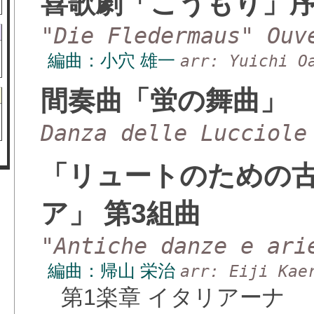
喜歌劇「こうもり」
"Die Fledermaus" Ouv
編曲：小穴 雄一
arr: Yuichi O
間奏曲「蛍の舞曲」
Danza delle Lucciole
「リュートのための
ア」 第3組曲
"Antiche danze e ari
編曲：帰山 栄治
arr: Eiji Kae
第1楽章 イタリアーナ