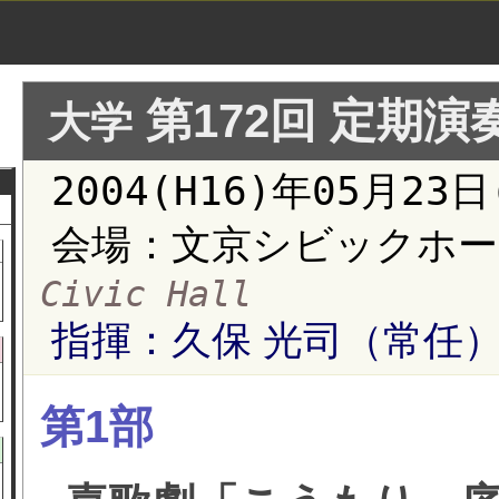
第172回 定期演
大学
2004(H16)年05月23
会場：文京シビックホー
Civic Hall
指揮：久保 光司（常任
第1部