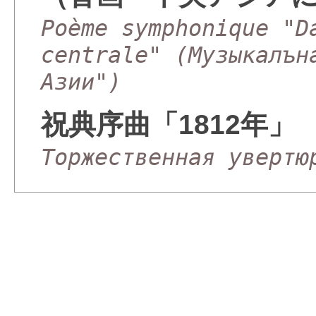
Poème symphonique "D
centrale" (Музыкалън
Азии")
祝典序曲「1812年」
Торжественная увертю