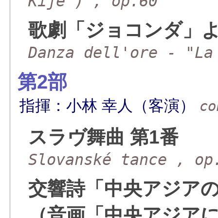
Kijé") , op.60
歌劇「ジョコンダ」よ
Danza dell'ore - "La
第2部
指揮：小林 幸人（客演）
co
スラヴ舞曲 第1番
Slovanské tance , op
交響詩「中央アジア
（音画「中央アジア