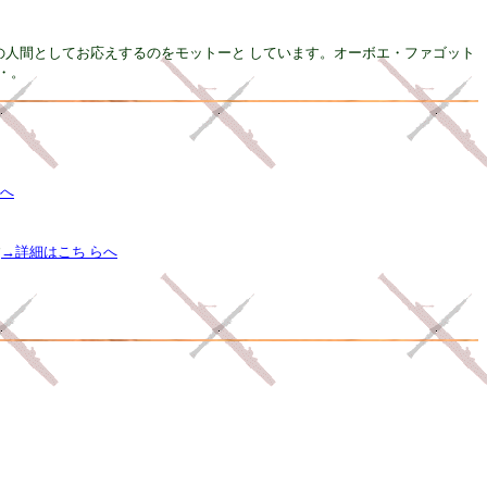
の人間としてお応えするのをモットーと しています。オーボエ・ファゴット
・。
”へ
す
→詳細はこち らへ