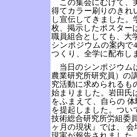
この集会にむけて、実
得てカラー刷りのきれ
し宣伝してきました。学
枚、掲示したポスターは
職員組合としても、大
シンポジウムの案内で4
つくり、全学に配布し
当日のシンポジウムは
農業研究所研究員）の
究活動に求められるもの
始まりました。岩田氏
をふまえて、自らの 
を提起しました。つい
技術総合研究所労組委
ヶ月の現状』では、 
現実が報告されました