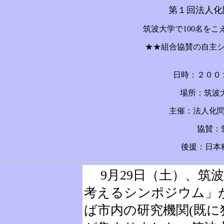
第１回法人化
筑波大学で100名を
★★組合協賛の自主
日時：２００
場所：筑波大
主催：法人化
協賛：
後援：日本
9月29日（土）、筑
考えるシンポジウム」
ば市内の研究機関(既に独