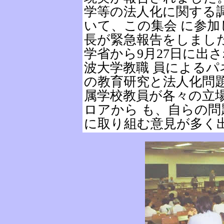
学等の法人化に関する
いて、この集会 に参
長が緊急報告をしまし
学省から9月27日に出
波大学教職 員による
の教育研究と法人化問題
属学校教員が各々の立
ロアから も、自らの
に取り組む意見が多く