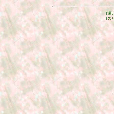
[
遠
[
ス