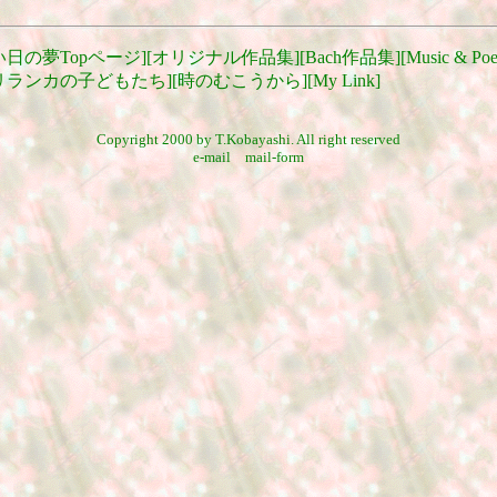
い日の夢Topページ
][
オリジナル作品集
][
Bach作品集
][
Music & Po
リランカの子どもたち
][
時のむこうから
][
My Link
]
Copyright 2000 by T.Kobayashi. All right reserved
e-mail
mail-form