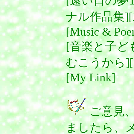
[遠い日の夢T
ナル作品集]
[Music & Poe
[音楽と子ど
むこうから]
[My Link]
ご意見
ましたら、