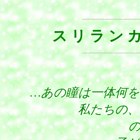
ス リ ラ ン カ
…あの瞳は一体何
私たちの、とっく