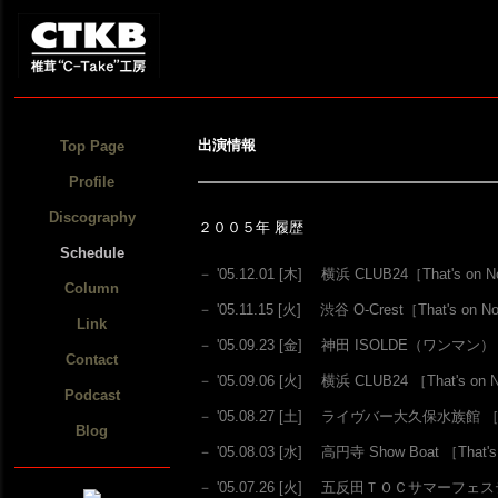
出演情報
Top Page
Profile
Discography
２００５年 履歴
Schedule
－ '05.12.01 [木] 横浜 CLUB24
［That's on 
Column
－ '05.11.15 [火] 渋谷 O-Crest
［That's on N
Link
－ '05.09.23 [金] 神田 ISOLDE（ワンマン
Contact
－ '05.09.06 [火] 横浜 CLUB24
［That's on 
Podcast
－ '05.08.27 [土] ライヴバー大久保水族館 ［
Blog
－ '05.08.03 [水] 高円寺 Show Boat
［That's
－ '05.07.26 [火] 五反田ＴＯＣサマーフ