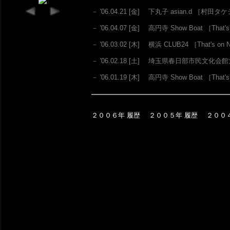
－ '06.04.21 [金] 下丸子 asian.d
［村田タケ
－ '06.04.07 [金] 高円寺 Show Boat
［That's
－ '06.03.02 [木] 横浜 CLUB24
［That's on 
－ '06.02.18 [土] 埼玉県春日部市民文化
－ '06.01.19 [木] 高円寺 Show Boat
［That's
２００６年 履歴
２００５年 履歴
２００